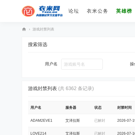
论坛
衣米公务
英雄榜
›
游戏封禁列表
衣
搜索筛选
米
网
用户名
操
（
衣
米
游戏封禁列表
(共 6362 条记录)
魔
兽
）
用户名
服务器
状态
封禁时间
内
ADAM2EVE1
艾泽拉斯
已解封
2026-07-1
部
LOVE214
艾泽拉斯
已解封
2026-07-1
测