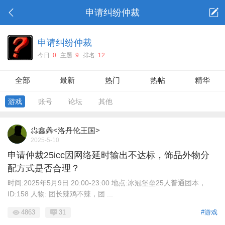
申请纠纷仲裁
申请纠纷仲裁
今日:
0
主题:
9
排名:
12
全部
最新
热门
热帖
精华
游戏
账号
论坛
其他
尛鑫羴<洛丹伦王国>
2025-5-10
申请仲裁25icc因网络延时输出不达标，饰品外物分
配方式是否合理？
时间:2025年5月9日 20:00-23:00 地点:冰冠堡垒25人普通团本，
ID:158 人物: 团长辣鸡不辣，团 ...
4863
31
#游戏