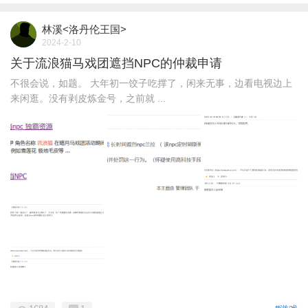
林溪<洛丹伦王国>
2024-2-10
关于流浪猫马戏团遮挡NPC的仲裁申请
不很会说，如题。 大年初一饺子吃撑了，闲来无事，边看电视边上
来闲逛。没有剥皮炼金号，之前就 ...