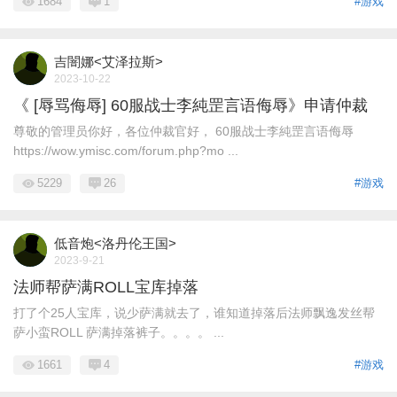
1684
1
#游戏
吉闇娜<艾泽拉斯>
2023-10-22
《 [辱骂侮辱] 60服战士李純罡言语侮辱》申请仲裁
尊敬的管理员你好，各位仲裁官好， 60服战士李純罡言语侮辱
https://wow.ymisc.com/forum.php?mo ...
5229
26
#游戏
低音炮<洛丹伦王国>
2023-9-21
法师帮萨满ROLL宝库掉落
打了个25人宝库，说少萨满就去了，谁知道掉落后法师飘逸发丝帮
萨小蛮ROLL 萨满掉落裤子。。。。 ...
1661
4
#游戏